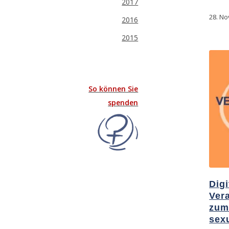
2017
28. N
2016
2015
So können Sie
spenden
Digi
Ver
zum
sexu