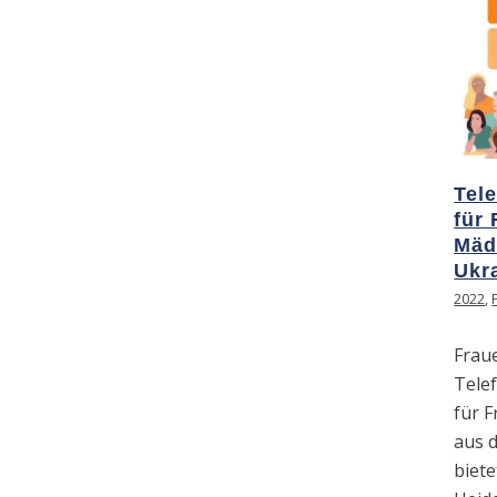
Tel
für
Mäd
Ukr
2022
,
Frau
Tele
für 
aus 
biet