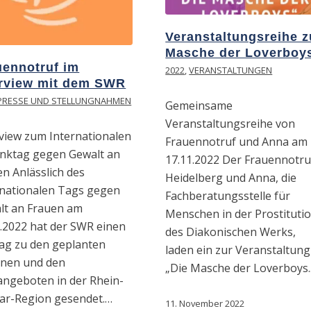
Veranstaltungsreihe z
Masche der Loverboy
uennotruf im
2022
,
VERANSTALTUNGEN
erview mit dem SWR
PRESSE UND STELLUNGNAHMEN
Gemeinsame
Veranstaltungsreihe von
rview zum Internationalen
Frauennotruf und Anna am
nktag gegen Gewalt an
17.11.2022 Der Frauennotru
n Anlässlich des
Heidelberg und Anna, die
rnationalen Tags gegen
Fachberatungsstelle für
lt an Frauen am
Menschen in der Prostituti
1.2022 hat der SWR einen
des Diakonischen Werks,
rag zu den geplanten
laden ein zur Veranstaltung
onen und den
„Die Masche der Loverboys
sangeboten in der Rhein-
ar-Region gesendet.…
11. November 2022