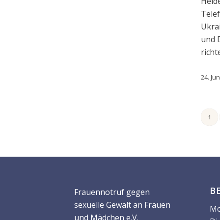
Heid
Tele
Ukrai
und 
richt
24. Ju
1
B
Frauennotruf gegen
sexuelle Gewalt an Frauen
Mo
und Mädchen e.V.