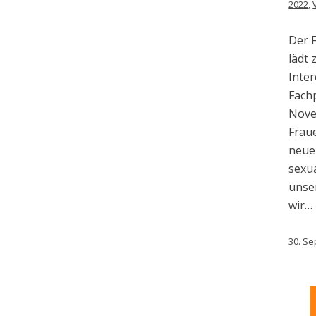
2022
,
Der 
lädt 
Inter
Fach
Nove
Frau
neue
sexua
unse
wir…
30. S