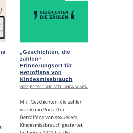
ma
„Geschichten, die
)
zählen“ –
Erinnerungsort für
Betroffene von
Kindesmissbrauch
2022
,
PRESSE UND STELLUNGNAHMEN
Mit „Geschichten, die zählen“
wurde ein Portal für
Betroffene von sexuellem
Kindesmissbrauch gestartet.
en
Im Januar 2022 hat die