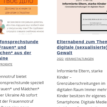
efonsprechstunde
Elternabend zum The
 Frauen* und
digitale (sexualisierte
chen* aus der
Gewalt
aine
2022
,
VERANSTALTUNGEN
PROJEKTE
Informierte Eltern, starke
ennotruf bietet
Kinder –
fonsprechstunde speziell
Grenzüberschreitungen im
Frauen* und Mädchen*
digitalen Raum Immer mehr
der Ukraine Ab sofort
Kinder besitzen ihr eigenes
et der Frauennotruf
Smartphone. Digitale Medi