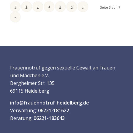
‹
1
2
3
4
5
›
Seite 3 von 7
»
Frauennotruf gegen sexuelle Gewalt an Frauen
und Mädchen e.V.
Bergheimer Str. 135
69115 Heidelberg
info@frauennotruf-heidelberg.de
Verwaltung:
06221-181622
Beratung:
06221-183643